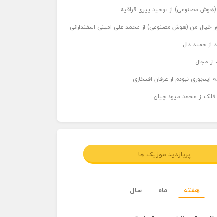
ر (هوش مصنوعی) از توحید پیری قراقیه
اور خیال من (هوش مصنوعی) از محمد علی امینی اسفندارانی
د از حمید دال
از مجال
 اینجوری نبودم از عرفان افتخاری
 فلک از محمد میوه چیان
پربازدید موزیک ها
هفته
ماه
سال