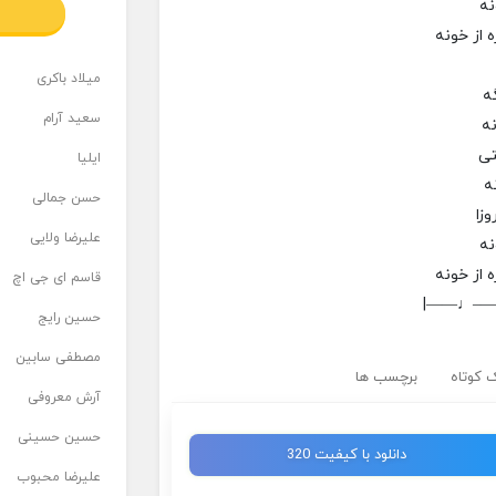
نه
 از خونه
میلاد باکری
ه
سعید آرام
ه
تی
ایلیا
ه
حسن جمالی
وزا
علیرضا ولایی
نه
 از خونه
قاسم ای جی اچ
|——♩—
حسین رایج
مصطفی سابین
 کوتاه
برچسب ها
آرش معروفی
حسین حسینی
دانلود با کیفیت 320
علیرضا محبوب