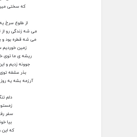
که سختی میره
از طلوع سرخ‌ یه
می شه زندگی رو از ت
می شه قطره بود و با
زمین خوردیم س
ریشه ی ما توی خ
جوونه زدیم و ای
بذر عشقه توی 
آرزمه بشه یه روز‌
دلم تنگ
زمستون
سفر رف
بیا خون
که این ر