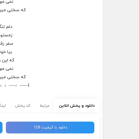
نمی مو
که سختی میره
دلم تنگ
زمستون
سفر رف
بیا خون
که این ر
نمی مو
که سختی میره
–♩♩—–♩——|
دانلود و پخش انلاین
مرتبط
کد پخش
لینک
دانلود با کیفیت 128