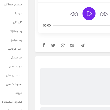
حسین حصارکی
مهدیار
کاپیتان
00:00
رضا رضانژاد
رضا مرانلو
امیر عرفانی
رضا صادقی
مجید رضوی
محمد زینعلی
سعید شمس
میهاد
مهرزاد اسفندیاری