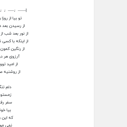
–♩♩—–♩——|
تو بیا از روزا
از رسیدن بعد د
از نور بعد شب از
از اینکه با کسی 
از رنگین کمون 
آرزوی هر د
از امید توو
از روشنیه صب
دلم تنگ
زمستون
سفر رف
بیا خون
که این ر
نمی مو