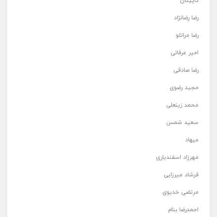
کاپیتان
رضا رضانژاد
رضا مرانلو
امیر عرفانی
رضا صادقی
مجید رضوی
محمد زینعلی
سعید شمس
میهاد
مهرزاد اسفندیاری
فرشاد میرزایی
مرتضی خدیوی
احمدرضا بنام