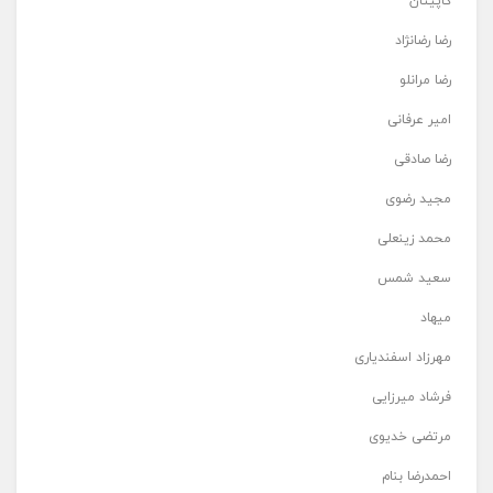
کاپیتان
رضا رضانژاد
رضا مرانلو
امیر عرفانی
رضا صادقی
مجید رضوی
محمد زینعلی
سعید شمس
میهاد
مهرزاد اسفندیاری
فرشاد میرزایی
مرتضی خدیوی
احمدرضا بنام