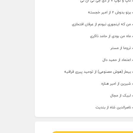
پ ۷ از دی جی تی ان تی
وش ۲ از امیر خجسته
من که اینجوری نبودم از عرفان افتخاری
ماه من بودی از حامد ذاکری
تروما از مستر
اعتماد از حمید دال
 بیمار (هوش مصنوعی) از توحید پیری قراقیه
شیرین از امیر هناره
 لبیک از مجال
ناصرالدین شاه از بندیت