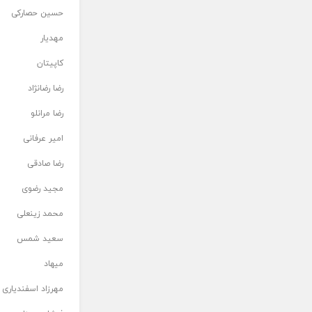
حسین حصارکی
مهدیار
کاپیتان
رضا رضانژاد
رضا مرانلو
امیر عرفانی
رضا صادقی
مجید رضوی
محمد زینعلی
سعید شمس
میهاد
مهرزاد اسفندیاری