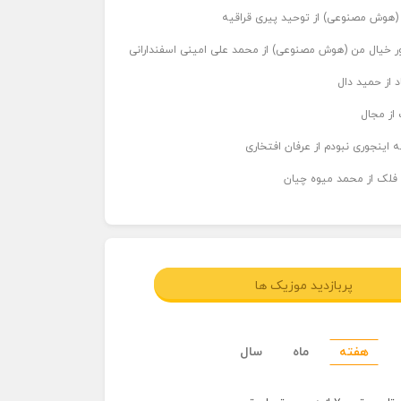
ر (هوش مصنوعی) از توحید پیری قراقیه
اور خیال من (هوش مصنوعی) از محمد علی امینی اسفندارانی
د از حمید دال
از مجال
 اینجوری نبودم از عرفان افتخاری
 فلک از محمد میوه چیان
پربازدید موزیک ها
هفته
ماه
سال