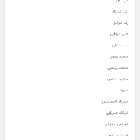
کاپیتان
رضا رضانژاد
رضا مرانلو
امیر عرفانی
رضا صادقی
مجید رضوی
محمد زینعلی
سعید شمس
میهاد
مهرزاد اسفندیاری
فرشاد میرزایی
مرتضی خدیوی
احمدرضا بنام