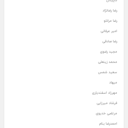
کاپیتان
رضا رضانژاد
رضا مرانلو
امیر عرفانی
رضا صادقی
مجید رضوی
محمد زینعلی
سعید شمس
میهاد
مهرزاد اسفندیاری
فرشاد میرزایی
مرتضی خدیوی
احمدرضا بنام