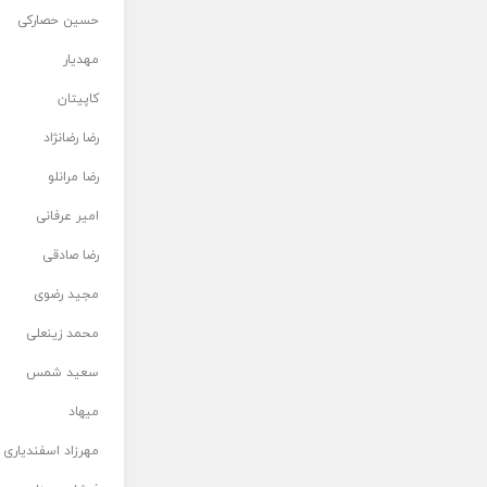
حسین حصارکی
مهدیار
کاپیتان
رضا رضانژاد
رضا مرانلو
امیر عرفانی
رضا صادقی
مجید رضوی
محمد زینعلی
سعید شمس
میهاد
مهرزاد اسفندیاری