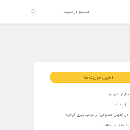
آخرین موزیک ها
ار از امیر لرد
 از میث
دل (هوش مصنوعی) از توحید پیری قراقیه
ی از کیکاوس صالحی