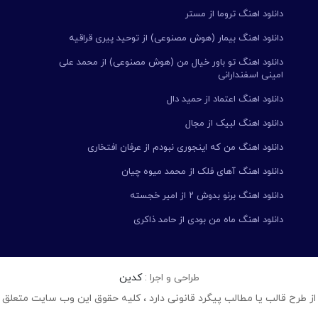
دانلود اهنگ تروما از مستر
دانلود اهنگ بیمار (هوش مصنوعی) از توحید پیری قراقیه
دانلود اهنگ تو باور خیال من (هوش مصنوعی) از محمد علی
امینی اسفندارانی
دانلود اهنگ اعتماد از حمید دال
دانلود اهنگ لبیک از مجال
دانلود اهنگ من که اینجوری نبودم از عرفان افتخاری
دانلود اهنگ آهای فلک از محمد میوه چیان
دانلود اهنگ برنو بدوش ۲ از امیر خجسته
دانلود اهنگ ماه من بودی از حامد ذاکری
طراحی و اجرا :
کدین
از طرح قالب یا مطالب پیگرد قانونی دارد ، کلیه حقوق این وب سایت متعلق 