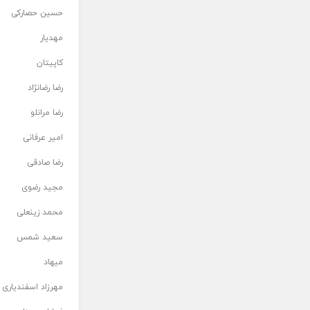
حسین حصارکی
مهدیار
کاپیتان
رضا رضانژاد
رضا مرانلو
امیر عرفانی
رضا صادقی
مجید رضوی
محمد زینعلی
سعید شمس
میهاد
مهرزاد اسفندیاری