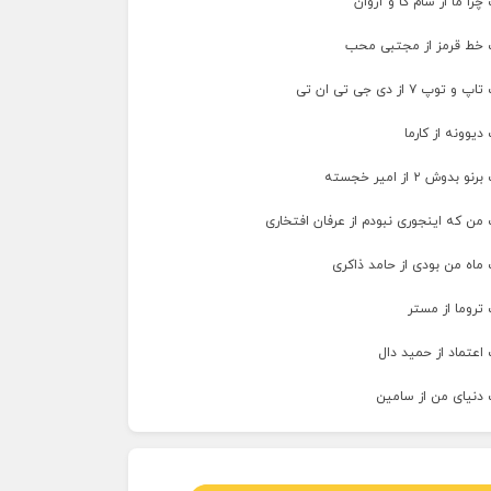
را ما از سام کا و آروان
 خط قرمز از مجتبی محب
پ ۷ از دی جی تی ان تی
دیوونه از کارما
وش ۲ از امیر خجسته
من که اینجوری نبودم از عرفان افتخاری
ماه من بودی از حامد ذاکری
تروما از مستر
اعتماد از حمید دال
 دنیای من از سامین