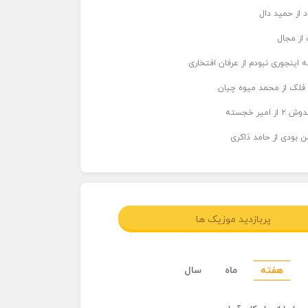
د از حمید دال
از مجال
 اینجوری نبودم از عرفان افتخاری
 فلک از محمد میوه چیان
میر خجسته
ن بودی از حامد ذاکری
پربازدید موزیک ها
هفته
ماه
سال