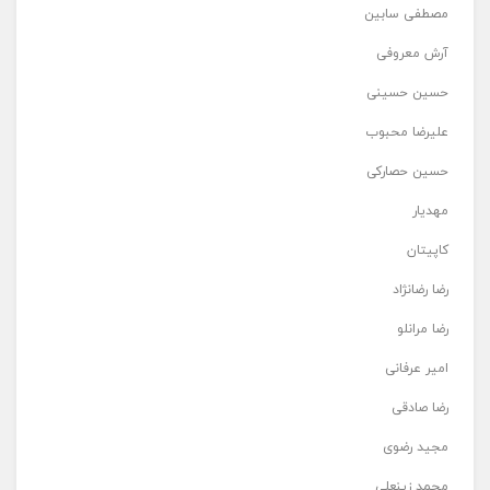
مصطفی سابین
آرش معروفی
حسین حسینی
علیرضا محبوب
حسین حصارکی
مهدیار
کاپیتان
رضا رضانژاد
رضا مرانلو
امیر عرفانی
رضا صادقی
مجید رضوی
محمد زینعلی