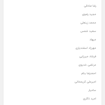
رضا صادقی
مجید رضوی
محمد زینعلی
سعید شمس
میهاد
مهرزاد اسفندیاری
فرشاد میرزایی
مرتضی خدیوی
احمدرضا بنام
امیرعلی کریمخانی
سامیار
امید ذاکری