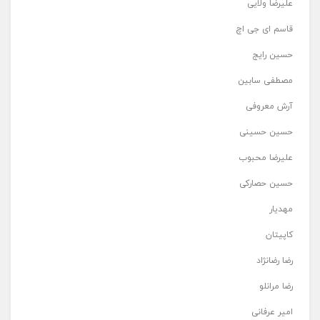
علیرضا ولایی
قاسم ای جی اچ
حسین رایج
مصطفی سابین
آرش معروفی
حسین حسینی
علیرضا محبوب
حسین حصارکی
مهدیار
کاپیتان
رضا رضانژاد
رضا مرانلو
امیر عرفانی