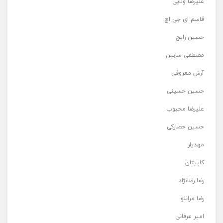
علیرضا ولایی
قاسم ای جی اچ
حسین رایج
مصطفی سابین
آرش معروفی
حسین حسینی
علیرضا محبوب
حسین حصارکی
مهدیار
کاپیتان
رضا رضانژاد
رضا مرانلو
امیر عرفانی