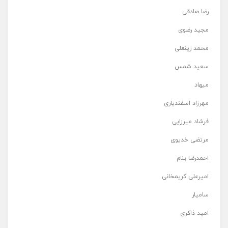
رضا صادقی
مجید رضوی
محمد زینعلی
سعید شمس
میهاد
مهرزاد اسفندیاری
فرشاد میرزایی
مرتضی خدیوی
احمدرضا بنام
امیرعلی کریمخانی
سامیار
امید ذاکری