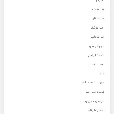
کاپیتان
رضا رضانژاد
رضا مرانلو
امیر عرفانی
رضا صادقی
مجید رضوی
محمد زینعلی
سعید شمس
میهاد
مهرزاد اسفندیاری
فرشاد میرزایی
مرتضی خدیوی
احمدرضا بنام