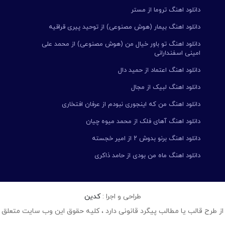
دانلود اهنگ تروما از مستر
دانلود اهنگ بیمار (هوش مصنوعی) از توحید پیری قراقیه
دانلود اهنگ تو باور خیال من (هوش مصنوعی) از محمد علی
امینی اسفندارانی
دانلود اهنگ اعتماد از حمید دال
دانلود اهنگ لبیک از مجال
دانلود اهنگ من که اینجوری نبودم از عرفان افتخاری
دانلود اهنگ آهای فلک از محمد میوه چیان
دانلود اهنگ برنو بدوش ۲ از امیر خجسته
دانلود اهنگ ماه من بودی از حامد ذاکری
طراحی و اجرا :
کدین
از طرح قالب یا مطالب پیگرد قانونی دارد ، کلیه حقوق این وب سایت متعلق 