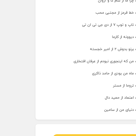
را ما از سام کا و آروان
 خط قرمز از مجتبی محب
پ ۷ از دی جی تی ان تی
دیوونه از کارما
وش ۲ از امیر خجسته
من که اینجوری نبودم از عرفان افتخاری
ماه من بودی از حامد ذاکری
تروما از مستر
اعتماد از حمید دال
 دنیای من از سامین