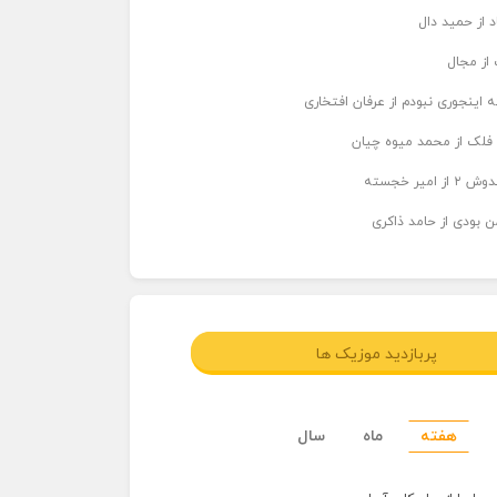
د از حمید دال
از مجال
 اینجوری نبودم از عرفان افتخاری
 فلک از محمد میوه چیان
میر خجسته
ن بودی از حامد ذاکری
پربازدید موزیک ها
هفته
ماه
سال