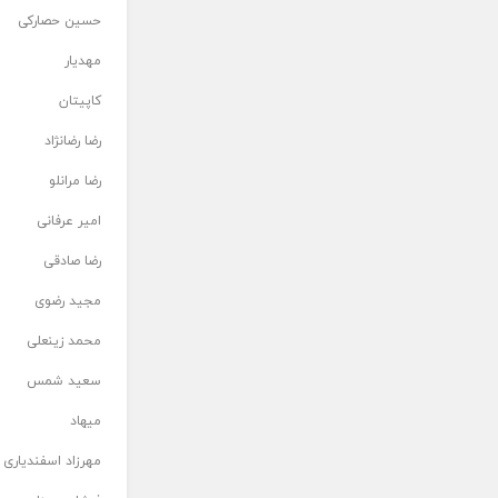
حسین حصارکی
مهدیار
کاپیتان
رضا رضانژاد
رضا مرانلو
امیر عرفانی
رضا صادقی
مجید رضوی
محمد زینعلی
سعید شمس
میهاد
مهرزاد اسفندیاری