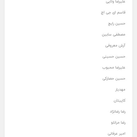
علیرضا ولایی
قاسم ای جی اچ
حسین رایج
مصطفی سابین
آرش معروفی
حسین حسینی
علیرضا محبوب
حسین حصارکی
مهدیار
کاپیتان
رضا رضانژاد
رضا مرانلو
امیر عرفانی