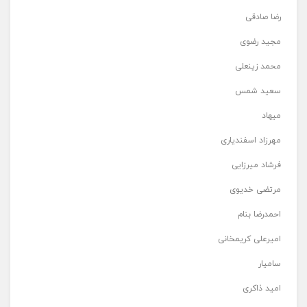
رضا صادقی
مجید رضوی
محمد زینعلی
سعید شمس
میهاد
مهرزاد اسفندیاری
فرشاد میرزایی
مرتضی خدیوی
احمدرضا بنام
امیرعلی کریمخانی
سامیار
امید ذاکری