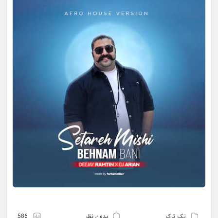
تک ترک
بدون نظر
586