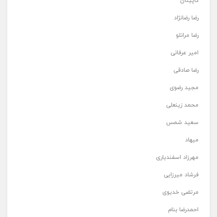
کاپیتان
رضا رضانژاد
رضا مرانلو
امیر عرفانی
رضا صادقی
مجید رضوی
محمد زینعلی
سعید شمس
میهاد
مهرزاد اسفندیاری
فرشاد میرزایی
مرتضی خدیوی
احمدرضا بنام