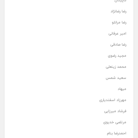
کاپیتان
رضا رضانژاد
رضا مرانلو
امیر عرفانی
رضا صادقی
مجید رضوی
محمد زینعلی
سعید شمس
میهاد
مهرزاد اسفندیاری
فرشاد میرزایی
مرتضی خدیوی
احمدرضا بنام