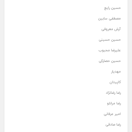
حسین رایج
مصطفی سابین
آرش معروفی
حسین حسینی
علیرضا محبوب
حسین حصارکی
مهدیار
کاپیتان
رضا رضانژاد
رضا مرانلو
امیر عرفانی
رضا صادقی