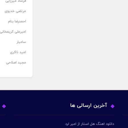
فرشاد میرزایی
مرتضی خدیوی
احمدرضا بنام
امیرعلی کریمخانی
سامیار
امید ذاکری
مجید اصلاحی
آخرین ارسالی ها
دانلود اهنگ هل استار از امیر لرد