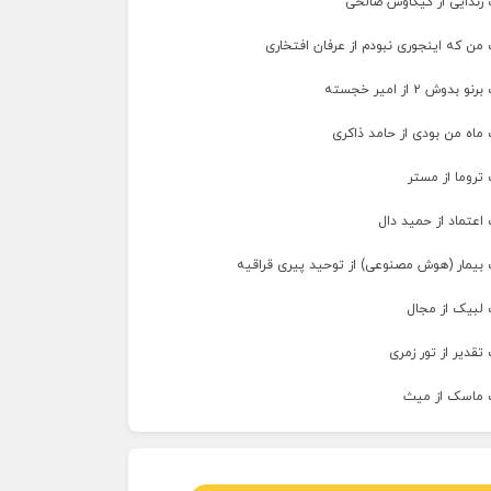
 زندایی از کیکاوس صالحی
من که اینجوری نبودم از عرفان افتخاری
وش ۲ از امیر خجسته
ماه من بودی از حامد ذاکری
تروما از مستر
اعتماد از حمید دال
 بیمار (هوش مصنوعی) از توحید پیری قراقیه
 لبیک از مجال
تقدیر از تور زمری
 ماسک از میث