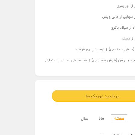
از تور زمری
 تنهایی از مانی ویس
 از میلاد باکری
 از مستر
ر (هوش مصنوعی) از توحید پیری قراقیه
اور خیال من (هوش مصنوعی) از محمد علی امینی اسفندارانی
پربازدید موزیک ها
هفته
ماه
سال