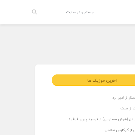
آخرین موزیک ها
ار از امیر لرد
 از میث
دل (هوش مصنوعی) از توحید پیری قراقیه
ی از کیکاوس صالحی