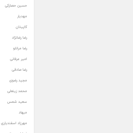
حسین حصارکی
مهدیار
کاپیتان
رضا رضانژاد
رضا مرانلو
امیر عرفانی
رضا صادقی
مجید رضوی
محمد زینعلی
سعید شمس
میهاد
مهرزاد اسفندیاری