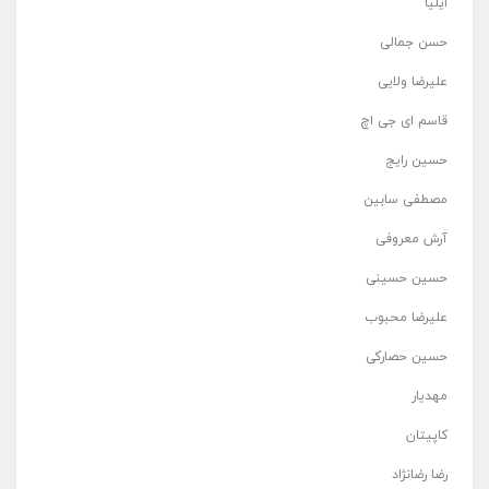
ایلیا
حسن جمالی
علیرضا ولایی
قاسم ای جی اچ
حسین رایج
مصطفی سابین
آرش معروفی
حسین حسینی
علیرضا محبوب
حسین حصارکی
مهدیار
کاپیتان
رضا رضانژاد