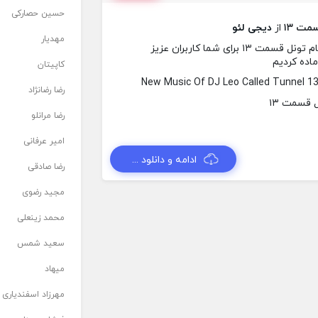
حسین حصارکی
مت ۱۳
از
دیجی لئو
مهدیار
در این ساعت آهنگ جدیدی از دیجی لئو به نام تونل قسمت ۱۳ برای شما کاربران عزیز
ماده کردیم
کاپیتان
New Music Of DJ Leo Called Tunnel 1
رضا رضانژاد
رضا مرانلو
امیر عرفانی
ادامه و دانلود ...
رضا صادقی
مجید رضوی
محمد زینعلی
سعید شمس
میهاد
مهرزاد اسفندیاری