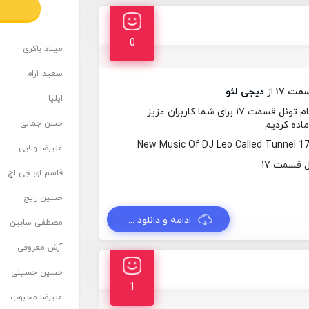
0
میلاد باکری
سعید آرام
مت ۱۷
از
دیجی لئو
ایلیا
در این ساعت آهنگ جدیدی از دیجی لئو به نام تونل قسمت ۱۷ برای شما کاربران عزیز
حسن جمالی
ماده کردیم
New Music Of DJ Leo Called Tunnel 1
علیرضا ولایی
قاسم ای جی اچ
حسین رایج
ادامه و دانلود ...
مصطفی سابین
آرش معروفی
حسین حسینی
1
علیرضا محبوب