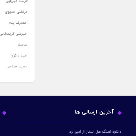
فرشاد میرزایی
مرتضی خدیوی
احمدرضا بنام
امیرعلی کریمخانی
سامیار
امید ذاکری
مجید اصلاحی
آخرین ارسالی ها
دانلود اهنگ هل استار از امیر لرد