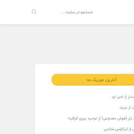
آخرین موزیک ها
ار از امیر لرد
 از میث
دل (هوش مصنوعی) از توحید پیری قراقیه
ی از کیکاوس صالحی