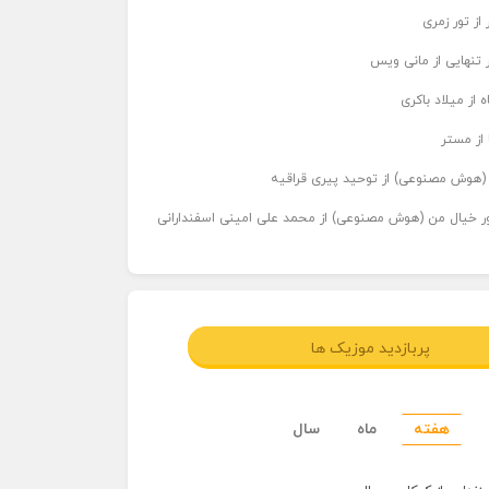
از تور زمری
 تنهایی از مانی ویس
 از میلاد باکری
 از مستر
ر (هوش مصنوعی) از توحید پیری قراقیه
اور خیال من (هوش مصنوعی) از محمد علی امینی اسفندارانی
پربازدید موزیک ها
هفته
ماه
سال