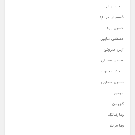
علیرضا ولایی
قاسم ای جی اچ
حسین رایج
مصطفی سابین
آرش معروفی
حسین حسینی
علیرضا محبوب
حسین حصارکی
مهدیار
کاپیتان
رضا رضانژاد
رضا مرانلو