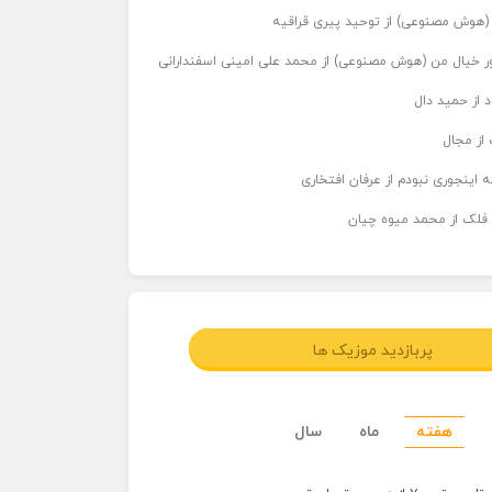
ر (هوش مصنوعی) از توحید پیری قراقیه
اور خیال من (هوش مصنوعی) از محمد علی امینی اسفندارانی
د از حمید دال
از مجال
 اینجوری نبودم از عرفان افتخاری
 فلک از محمد میوه چیان
پربازدید موزیک ها
هفته
ماه
سال