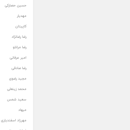
حسین حصارکی
مهدیار
کاپیتان
رضا رضانژاد
رضا مرانلو
امیر عرفانی
رضا صادقی
مجید رضوی
محمد زینعلی
سعید شمس
میهاد
مهرزاد اسفندیاری