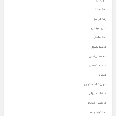
کاپیتان
رضا رضانژاد
رضا مرانلو
امیر عرفانی
رضا صادقی
مجید رضوی
محمد زینعلی
سعید شمس
میهاد
مهرزاد اسفندیاری
فرشاد میرزایی
مرتضی خدیوی
احمدرضا بنام