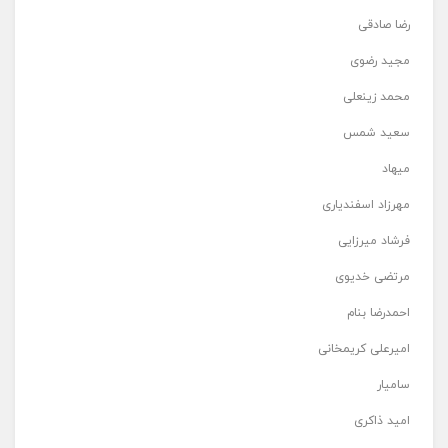
رضا صادقی
مجید رضوی
محمد زینعلی
سعید شمس
میهاد
مهرزاد اسفندیاری
فرشاد میرزایی
مرتضی خدیوی
احمدرضا بنام
امیرعلی کریمخانی
سامیار
امید ذاکری