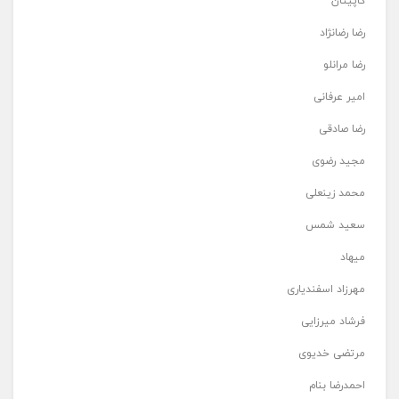
کاپیتان
رضا رضانژاد
رضا مرانلو
امیر عرفانی
رضا صادقی
مجید رضوی
محمد زینعلی
سعید شمس
میهاد
مهرزاد اسفندیاری
فرشاد میرزایی
مرتضی خدیوی
احمدرضا بنام