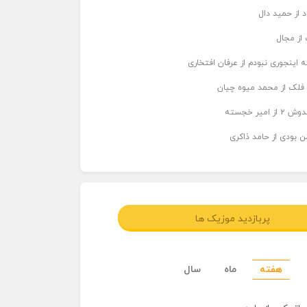
د از حمید دال
از مجال
 اینجوری نبودم از عرفان افتخاری
 فلک از محمد میوه چیان
میر خجسته
ن بودی از حامد ذاکری
پربازدید موزیک ها
هفته
ماه
سال