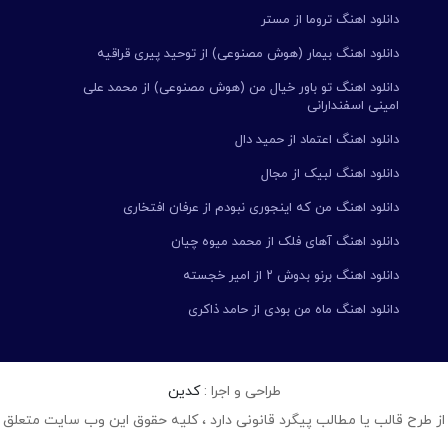
دانلود اهنگ تروما از مستر
دانلود اهنگ بیمار (هوش مصنوعی) از توحید پیری قراقیه
دانلود اهنگ تو باور خیال من (هوش مصنوعی) از محمد علی
امینی اسفندارانی
دانلود اهنگ اعتماد از حمید دال
دانلود اهنگ لبیک از مجال
دانلود اهنگ من که اینجوری نبودم از عرفان افتخاری
دانلود اهنگ آهای فلک از محمد میوه چیان
دانلود اهنگ برنو بدوش ۲ از امیر خجسته
دانلود اهنگ ماه من بودی از حامد ذاکری
طراحی و اجرا :
کدین
از طرح قالب یا مطالب پیگرد قانونی دارد ، کلیه حقوق این وب سایت متعلق 