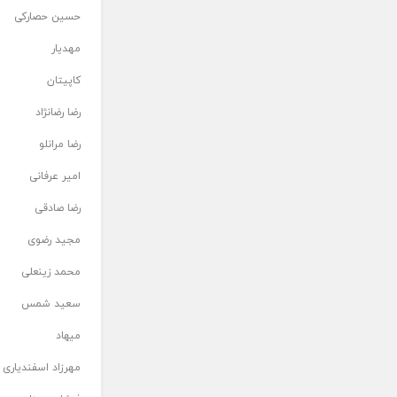
حسین حصارکی
مهدیار
کاپیتان
رضا رضانژاد
رضا مرانلو
امیر عرفانی
رضا صادقی
مجید رضوی
محمد زینعلی
سعید شمس
میهاد
مهرزاد اسفندیاری