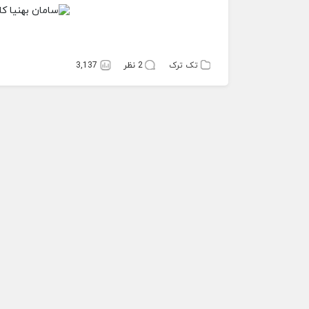
تک ترک
2 نظر
3,137