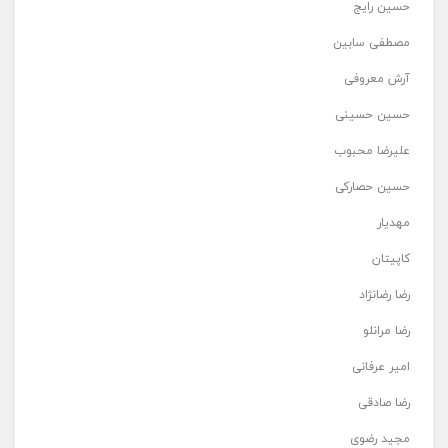
حسین رایج
مصطفی سابین
آرش معروفی
حسین حسینی
علیرضا محبوب
حسین حصارکی
مهدیار
کاپیتان
رضا رضانژاد
رضا مرانلو
امیر عرفانی
رضا صادقی
مجید رضوی