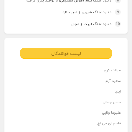
8
دانلود اهنگ بیمار (هوش مصنوعی) از توحید پیری قراقیه
9
دانلود اهنگ شیرین از امیر هناره
10
دانلود اهنگ لبیک از مجال
لیست خوانندگان
میلاد باکری
سعید آرام
ایلیا
حسن جمالی
علیرضا ولایی
قاسم ای جی اچ