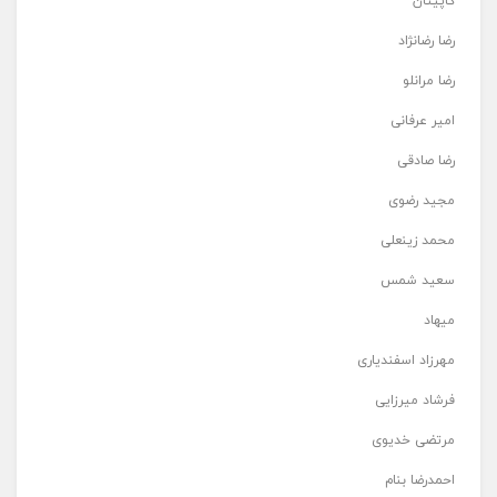
کاپیتان
رضا رضانژاد
رضا مرانلو
امیر عرفانی
رضا صادقی
مجید رضوی
محمد زینعلی
سعید شمس
میهاد
مهرزاد اسفندیاری
فرشاد میرزایی
مرتضی خدیوی
احمدرضا بنام