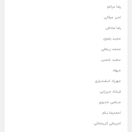
رضا مرانلو
امیر عرفانی
رضا صادقی
مجید رضوی
محمد زینعلی
سعید شمس
میهاد
مهرزاد اسفندیاری
فرشاد میرزایی
مرتضی خدیوی
احمدرضا بنام
امیرعلی کریمخانی