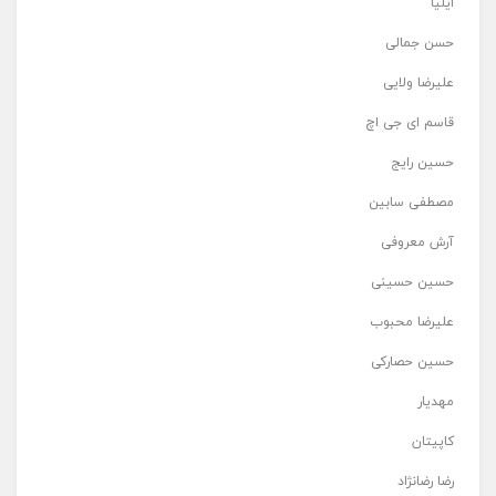
ایلیا
حسن جمالی
علیرضا ولایی
قاسم ای جی اچ
حسین رایج
مصطفی سابین
آرش معروفی
حسین حسینی
علیرضا محبوب
حسین حصارکی
مهدیار
کاپیتان
رضا رضانژاد