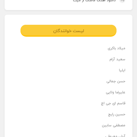
10
دانلود اهنگ ماسک از میث
لیست خوانندگان
میلاد باکری
سعید آرام
ایلیا
حسن جمالی
علیرضا ولایی
قاسم ای جی اچ
حسین رایج
مصطفی سابین
آرش معروفی