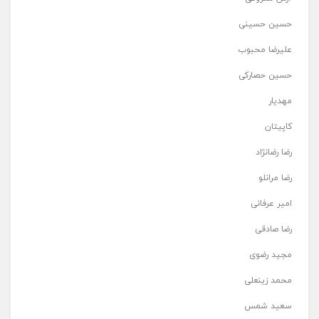
حسین حسینی
علیرضا محبوب
حسین حصارکی
مهدیار
کاپیتان
رضا رضانژاد
رضا مرانلو
امیر عرفانی
رضا صادقی
مجید رضوی
محمد زینعلی
سعید شمس