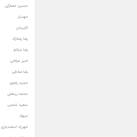
حسین حصارکی
مهدیار
کاپیتان
رضا رضانژاد
رضا مرانلو
امیر عرفانی
رضا صادقی
مجید رضوی
محمد زینعلی
سعید شمس
میهاد
مهرزاد اسفندیاری