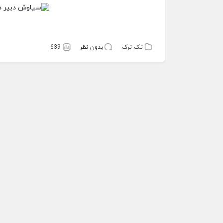
تک ترک
بدون نظر
639