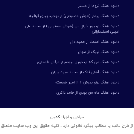
دانلود اهنگ تروما از مستر
دانلود اهنگ بیمار (هوش مصنوعی) از توحید پیری قراقیه
دانلود اهنگ تو باور خیال من (هوش مصنوعی) از محمد علی
امینی اسفندارانی
دانلود اهنگ اعتماد از حمید دال
دانلود اهنگ لبیک از مجال
دانلود اهنگ من که اینجوری نبودم از عرفان افتخاری
دانلود اهنگ آهای فلک از محمد میوه چیان
دانلود اهنگ برنو بدوش ۲ از امیر خجسته
دانلود اهنگ ماه من بودی از حامد ذاکری
طراحی و اجرا :
کدین
از طرح قالب یا مطالب پیگرد قانونی دارد ، کلیه حقوق این وب سایت متعلق 