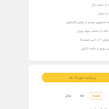
د از حمید دال
از مجال
 اینجوری نبودم از عرفان افتخاری
 فلک از محمد میوه چیان
میر خجسته
ن بودی از حامد ذاکری
پربازدید موزیک ها
هفته
ماه
سال