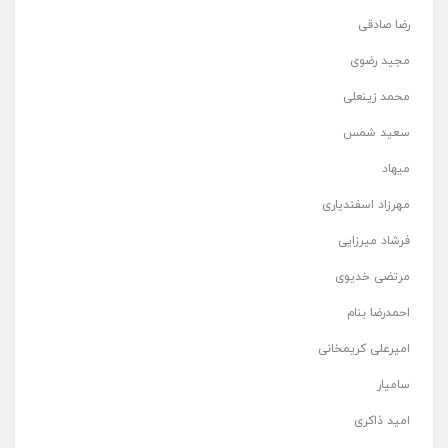
رضا صادقی
مجید رضوی
محمد زینعلی
سعید شمس
میهاد
مهرزاد اسفندیاری
فرشاد میرزایی
مرتضی خدیوی
احمدرضا بنام
امیرعلی کریمخانی
سامیار
امید ذاکری