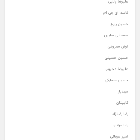
علیرضا ولایی
قاسم ای جی اچ
حسین رایج
مصطفی سابین
آرش معروفی
حسین حسینی
علیرضا محبوب
حسین حصارکی
مهدیار
کاپیتان
رضا رضانژاد
رضا مرانلو
امیر عرفانی