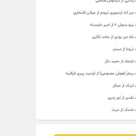
 زندایی از کیکاوس صالحی
من که اینجوری نبودم از عرفان افتخاری
وش ۲ از امیر خجسته
ماه من بودی از حامد ذاکری
تروما از مستر
اعتماد از حمید دال
 بیمار (هوش مصنوعی) از توحید پیری قراقیه
 لبیک از مجال
تقدیر از تور زمری
 ماسک از میث