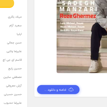
میلاد باکری
سعید آرام
ایلیا
حسن جمالی
علیرضا ولایی
قاسم ای جی اچ
حسین رایج
مصطفی سابین
آرش معروفی
ادامه و دانلود ...
حسین حسینی
علیرضا محبوب