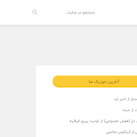
آخرین موزیک ها
ار از امیر لرد
 از میث
دل (هوش مصنوعی) از توحید پیری قراقیه
ی از کیکاوس صالحی