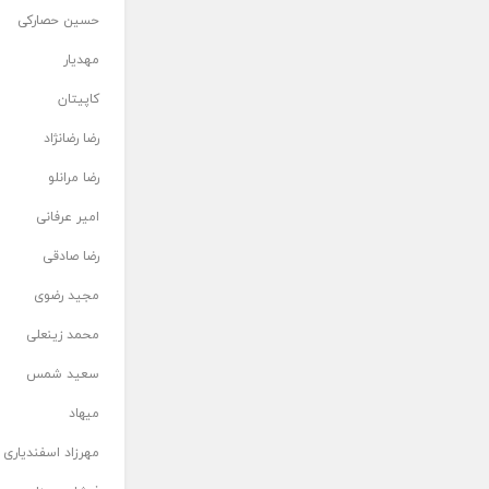
حسین حصارکی
مهدیار
کاپیتان
رضا رضانژاد
رضا مرانلو
امیر عرفانی
رضا صادقی
مجید رضوی
محمد زینعلی
سعید شمس
میهاد
مهرزاد اسفندیاری