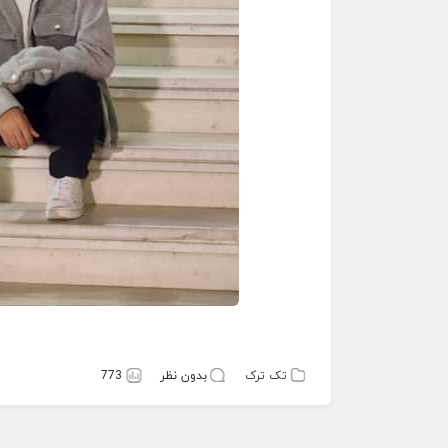
تک ترک
بدون نظر
773