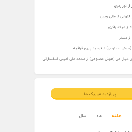
از تور زمری
 تنهایی از مانی ویس
 از میلاد باکری
 از مستر
ر (هوش مصنوعی) از توحید پیری قراقیه
اور خیال من (هوش مصنوعی) از محمد علی امینی اسفندارانی
پربازدید موزیک ها
هفته
ماه
سال