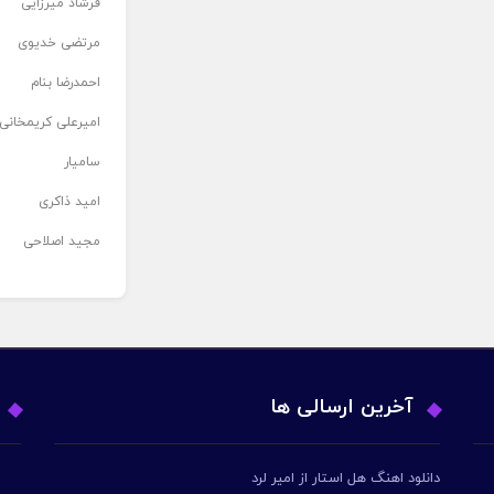
فرشاد میرزایی
مرتضی خدیوی
احمدرضا بنام
امیرعلی کریمخانی
سامیار
امید ذاکری
مجید اصلاحی
آخرین ارسالی ها
دانلود اهنگ هل استار از امیر لرد