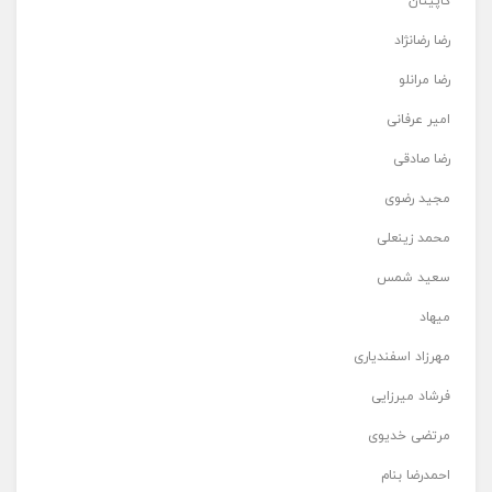
کاپیتان
رضا رضانژاد
رضا مرانلو
امیر عرفانی
رضا صادقی
مجید رضوی
محمد زینعلی
سعید شمس
میهاد
مهرزاد اسفندیاری
فرشاد میرزایی
مرتضی خدیوی
احمدرضا بنام