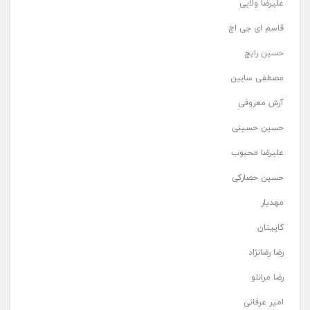
علیرضا ولایی
قاسم ای جی اچ
حسین رایج
مصطفی سابین
آرش معروفی
حسین حسینی
علیرضا محبوب
حسین حصارکی
مهدیار
کاپیتان
رضا رضانژاد
رضا مرانلو
امیر عرفانی