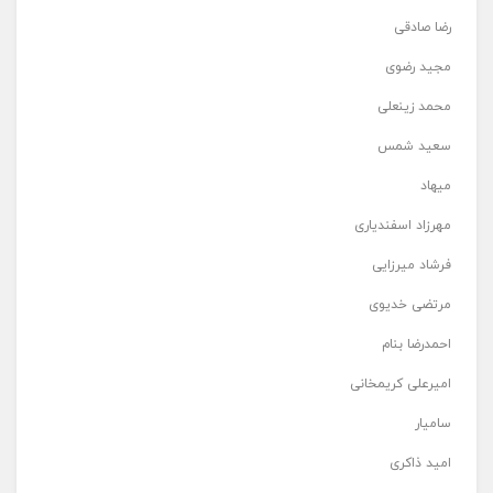
رضا صادقی
مجید رضوی
محمد زینعلی
سعید شمس
میهاد
مهرزاد اسفندیاری
فرشاد میرزایی
مرتضی خدیوی
احمدرضا بنام
امیرعلی کریمخانی
سامیار
امید ذاکری