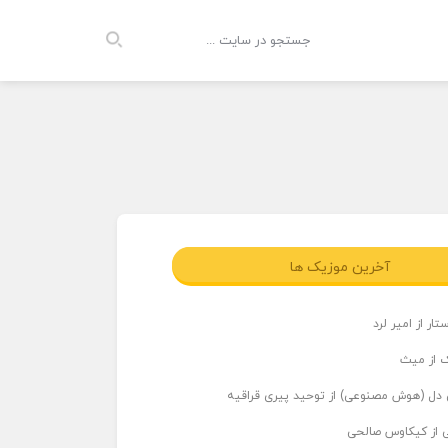
آخرین موزیک ها
ار از امیر لرد
 از میث
دل (هوش مصنوعی) از توحید پیری قراقیه
ی از کیکاوس صالحی