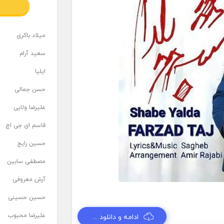
میلاد باکری
سعید آرام
ایلیا
حسن جمالی
علیرضا ولایی
قاسم ای جی اچ
حسین رایج
مصطفی سابین
آرش معروفی
حسین حسینی
علیرضا محبوب
ادامه و دانلود ...