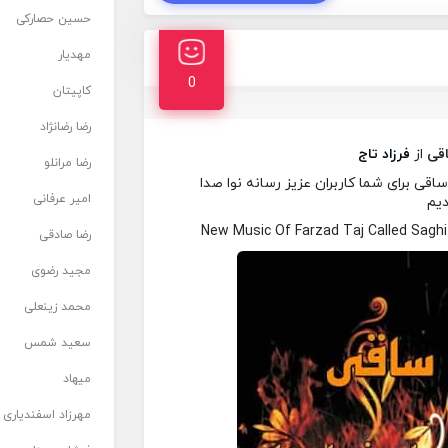
حسین حصارکی
مهدیار
0
کاپیتان
رضا رضانژاد
قی
از
فرزاد تاج
رضا مرانلو
اقی برای شما کاربران عزیز رسانه نوا صدا
امیر عرفانی
دیم
New Music Of Farzad Taj Called Sagh
رضا صادقی
مجید رضوی
محمد زینعلی
سعید شمس
میهاد
مهرزاد اسفندیاری