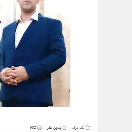
تک ترک
بدون نظر
932