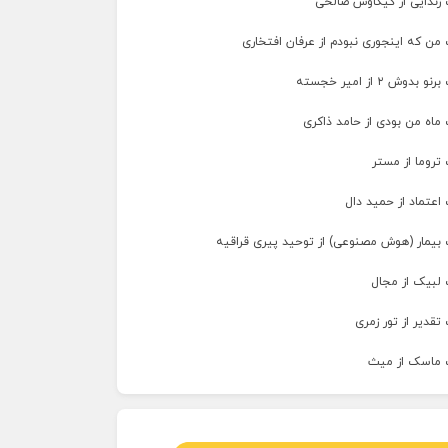
 زندایی از کیکاوس صالحی
من که اینجوری نبودم از عرفان افتخاری
وش ۲ از امیر خجسته
ماه من بودی از حامد ذاکری
تروما از مستر
اعتماد از حمید دال
 بیمار (هوش مصنوعی) از توحید پیری قراقیه
 لبیک از مجال
تقدیر از تور زمری
 ماسک از میث