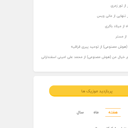
از تور زمری
 تنهایی از مانی ویس
 از میلاد باکری
 از مستر
ر (هوش مصنوعی) از توحید پیری قراقیه
اور خیال من (هوش مصنوعی) از محمد علی امینی اسفندارانی
پربازدید موزیک ها
هفته
ماه
سال