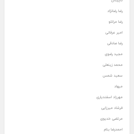
کاپیتان
رضا رضانژاد
رضا مرانلو
امیر عرفانی
رضا صادقی
مجید رضوی
محمد زینعلی
سعید شمس
میهاد
مهرزاد اسفندیاری
فرشاد میرزایی
مرتضی خدیوی
احمدرضا بنام