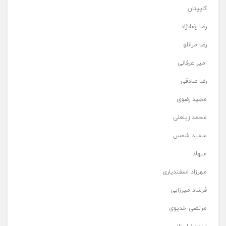
کاپیتان
رضا رضانژاد
رضا مرانلو
امیر عرفانی
رضا صادقی
مجید رضوی
محمد زینعلی
سعید شمس
میهاد
مهرزاد اسفندیاری
فرشاد میرزایی
مرتضی خدیوی