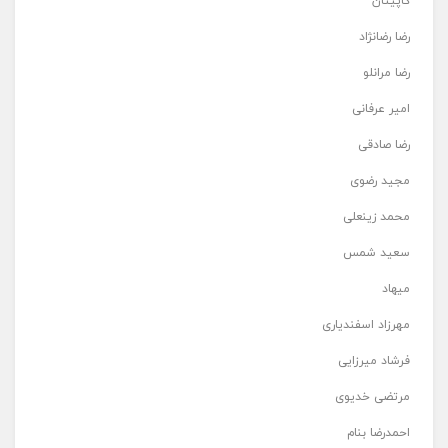
کاپیتان
رضا رضانژاد
رضا مرانلو
امیر عرفانی
رضا صادقی
مجید رضوی
محمد زینعلی
سعید شمس
میهاد
مهرزاد اسفندیاری
فرشاد میرزایی
مرتضی خدیوی
احمدرضا بنام