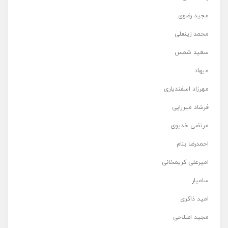
مجید رضوی
محمد زینعلی
سعید شمس
میهاد
مهرزاد اسفندیاری
فرشاد میرزایی
مرتضی خدیوی
احمدرضا بنام
امیرعلی کریمخانی
سامیار
امید ذاکری
مجید اصلاحی