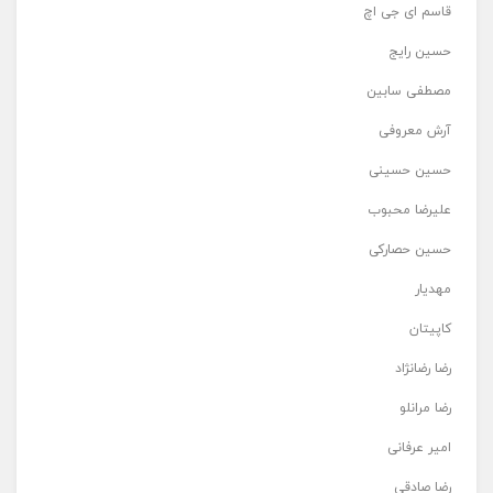
قاسم ای جی اچ
حسین رایج
مصطفی سابین
آرش معروفی
حسین حسینی
علیرضا محبوب
حسین حصارکی
مهدیار
کاپیتان
رضا رضانژاد
رضا مرانلو
امیر عرفانی
رضا صادقی