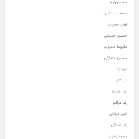
حسین رایج
مصطفی سابین
آرش معروفی
حسین حسینی
علیرضا محبوب
حسین حصارکی
مهدیار
کاپیتان
رضا رضانژاد
رضا مرانلو
امیر عرفانی
رضا صادقی
مجید رضوی