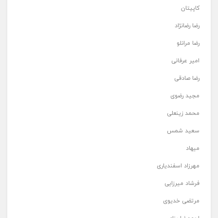
کاپیتان
رضا رضانژاد
رضا مرانلو
امیر عرفانی
رضا صادقی
مجید رضوی
محمد زینعلی
سعید شمس
میهاد
مهرزاد اسفندیاری
فرشاد میرزایی
مرتضی خدیوی