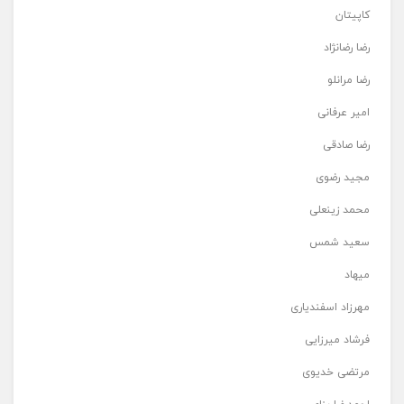
کاپیتان
رضا رضانژاد
رضا مرانلو
امیر عرفانی
رضا صادقی
مجید رضوی
محمد زینعلی
سعید شمس
میهاد
مهرزاد اسفندیاری
فرشاد میرزایی
مرتضی خدیوی