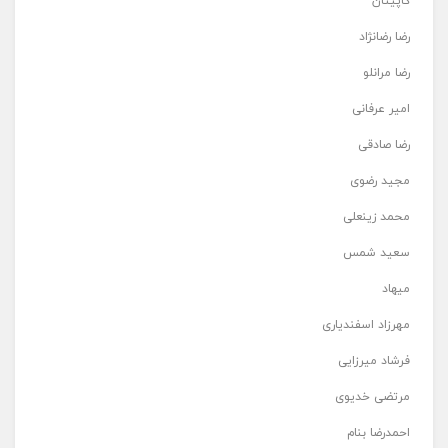
کاپیتان
رضا رضانژاد
رضا مرانلو
امیر عرفانی
رضا صادقی
مجید رضوی
محمد زینعلی
سعید شمس
میهاد
مهرزاد اسفندیاری
فرشاد میرزایی
مرتضی خدیوی
احمدرضا بنام