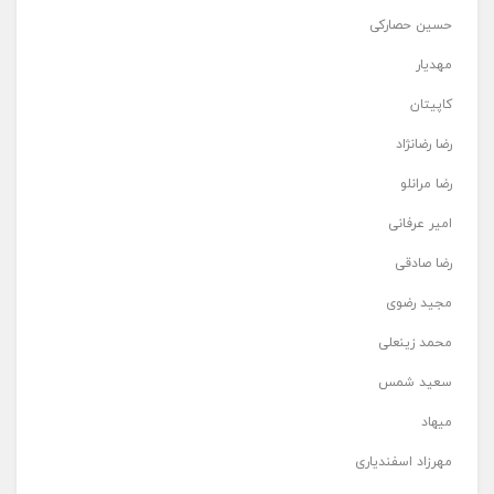
حسین حصارکی
مهدیار
کاپیتان
رضا رضانژاد
رضا مرانلو
امیر عرفانی
رضا صادقی
مجید رضوی
محمد زینعلی
سعید شمس
میهاد
مهرزاد اسفندیاری