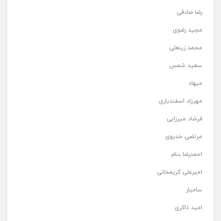
رضا صادقی
مجید رضوی
محمد زینعلی
سعید شمس
میهاد
مهرزاد اسفندیاری
فرشاد میرزایی
مرتضی خدیوی
احمدرضا بنام
امیرعلی کریمخانی
سامیار
امید ذاکری