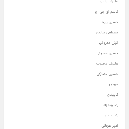
علیرضا ولایی
قاسم ای جی اچ
حسین رایج
مصطفی سابین
آرش معروفی
حسین حسینی
علیرضا محبوب
حسین حصارکی
مهدیار
کاپیتان
رضا رضانژاد
رضا مرانلو
امیر عرفانی