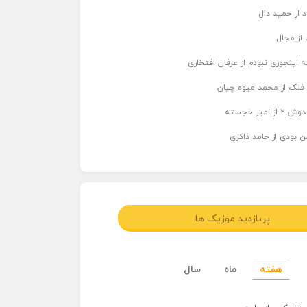
د از حمید دال
از مجال
 اینجوری نبودم از عرفان افتخاری
 فلک از محمد میوه چیان
میر خجسته
ن بودی از حامد ذاکری
پربازدید موزیک ها
هفته
ماه
سال