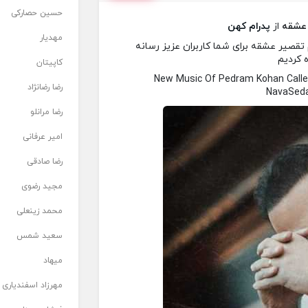
حسین حصارکی
عشقه
از
پدرام کهن
مهدیار
تقصیر عشقه برای شما کاربران عزیز رسانه
ه کردیم
کاپیتان
New Music Of Pedram Kohan Call
رضا رضانژاد
NavaSeda
رضا مرانلو
امیر عرفانی
رضا صادقی
مجید رضوی
محمد زینعلی
سعید شمس
میهاد
مهرزاد اسفندیاری