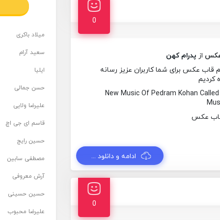
0
میلاد باکری
سعید آرام
عکس
از
پدرام کهن
 قاب عکس برای شما کاربران عزیز رسانه
ایلیا
ه کردیم
حسن جمالی
New Music Of Pedram Kohan Calle
Musi
علیرضا ولایی
قاسم ای جی اچ
حسین رایج
ادامه و دانلود ...
مصطفی سابین
آرش معروفی
حسین حسینی
0
علیرضا محبوب