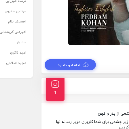
فرشاد میرزایی
مرتضی خدیوی
احمدرضا بنام
امیرعلی کریمخانی
سامیار
امید ذاکری
مجید اصلاحی
ادامه و دانلود ...
1
شمی
از
پدرام کهن
یر چشمی برای شما کاربران عزیز رسانه نوا
کردیم