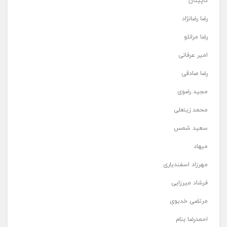
کاپیتان
رضا رضانژاد
رضا مرانلو
امیر عرفانی
رضا صادقی
مجید رضوی
محمد زینعلی
سعید شمس
میهاد
مهرزاد اسفندیاری
فرشاد میرزایی
مرتضی خدیوی
احمدرضا بنام