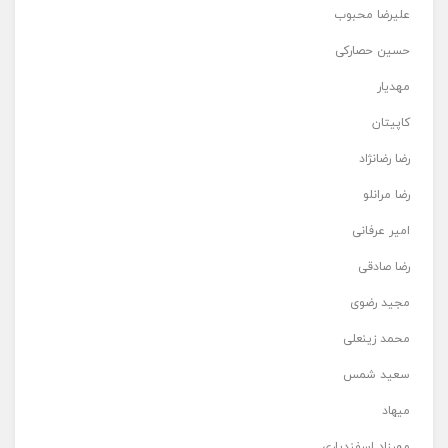
علیرضا محبوب
حسین حصارکی
مهدیار
کاپیتان
رضا رضانژاد
رضا مرانلو
امیر عرفانی
رضا صادقی
مجید رضوی
محمد زینعلی
سعید شمس
میهاد
مهرزاد اسفندیاری